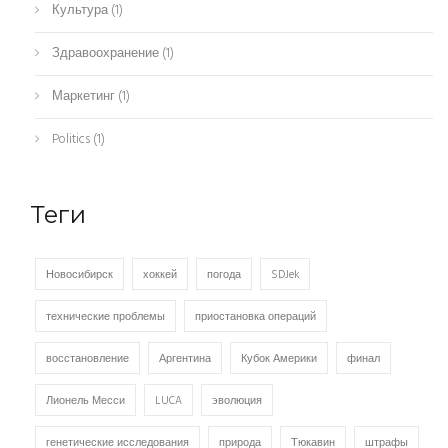
Культура
(1)
Здравоохранение
(1)
Маркетинг
(1)
Politics
(1)
Теги
Новосибирск
хоккей
погода
SDJek
технические проблемы
приостановка операций
восстановление
Аргентина
Кубок Америки
финал
Лионель Месси
LUCA
эволюция
генетические исследования
природа
Тюкавин
штрафы