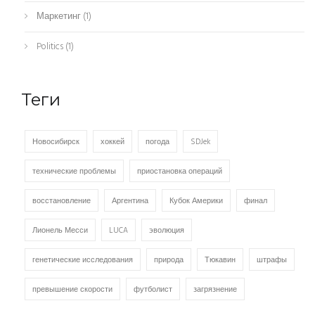
Маркетинг
(1)
Politics
(1)
Теги
Новосибирск
хоккей
погода
SDJek
технические проблемы
приостановка операций
восстановление
Аргентина
Кубок Америки
финал
Лионель Месси
LUCA
эволюция
генетические исследования
природа
Тюкавин
штрафы
превышение скорости
футболист
загрязнение