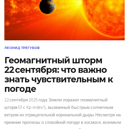
ЛЕОНИД ТРЕГУБОВ
Геомагнитный шторм
22 сентября: что важно
знать чувствительным к
погоде
22 сентября 2025 года Землю поразил геомагнитный
шторм G1 с Kp‑index 5, вызванный быстрым солнечным
ветром из отрицательной корональной дыры. Несмотря на
прежние прогнозы о спокойной погоде в космосе, возникли