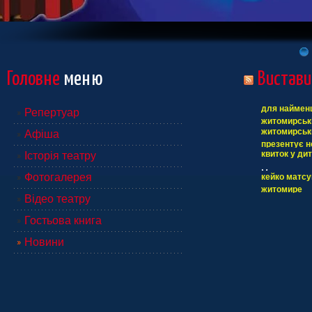
Головне
меню
Вистави
для наймен
Репертуар
житомирськ
житомирськ
Афіша
презентувал
презентує н
«попелюшк
квиток у ди
Історія театру
«попелюшк
В Житомирсь
Можливо, ви
27 грудня жи
Фотогалерея
кейко матсуи
музично-дра
детства». на
презентувал
житомире
Відео театру
Одна из сам
Гостьова книга
исполнитель
Новини