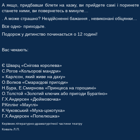
А якщо, придбавши білети на казку, ви прийдете самі і поринете 
станете ними, ви повернетесь в минуле…
. А може страшно? Нездійсненні бажання , невиконані обіцянки…
Все одно- приходьте.
Подорож у дитинство починається о 12 годині!
Вас чекають:
Є Шварц «Снігова королева»
С.Рогов «Кольорові мандри»
« Карлсон, який живе на даху»
О.Волков «Смарагдові пригоди»
Н.Бура, Е.Смирнова «Принцеса на горошині»
О.Толстой «Золотий ключик або пригоди Буратіно»
Г.Х.Андерсен «Дюймовочка»
Р.Кіплінг «Мауглі»
К.Чуковський «Муха-цокотуха»
Г.Х.Андерсен «Попелюшка»
Керівник літературно-драматургічної частини театру
Коваль Л.П.