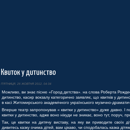
Квиток у дитинство
П'ЯТНИЦЯ, 26 ЖОВТНЯ 2012, 04:34
Можливо, ви знає пісню «Город детства». на слова Роберта Рождес
дитинство, касир вокзалу категорично заявляє, що квитків у дитин
в касі Житомирського академічного українського музично-драматично
Вперше театр запропонував « квитки у дитинство» дуже давно. І п
квитки у дитинство, адже воно нікуди не зникає, воно тут, поруч, п
Так, це квитки на дитячу виставу, на яку ви приводите своїх ді
дивитесь казку очима дітей, вам цікаво, чи сподобалась казка дітям