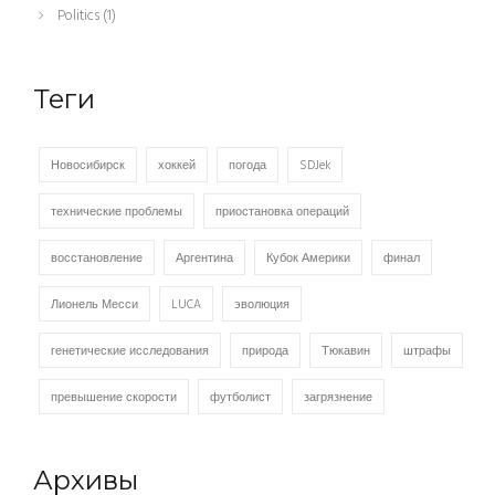
Politics
(1)
Теги
Новосибирск
хоккей
погода
SDJek
технические проблемы
приостановка операций
восстановление
Аргентина
Кубок Америки
финал
Лионель Месси
LUCA
эволюция
генетические исследования
природа
Тюкавин
штрафы
превышение скорости
футболист
загрязнение
Архивы