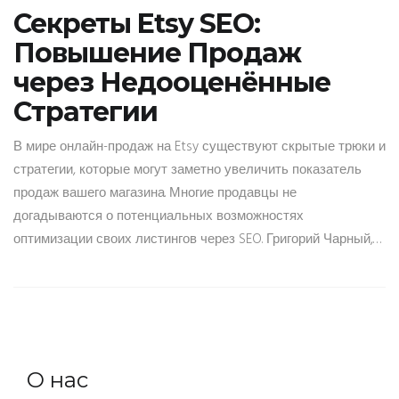
Секреты Etsy SEO:
Повышение Продаж
через Недооценённые
Стратегии
В мире онлайн-продаж на Etsy существуют скрытые трюки и
стратегии, которые могут заметно увеличить показатель
продаж вашего магазина. Многие продавцы не
догадываются о потенциальных возможностях
оптимизации своих листингов через SEO. Григорий Чарный,
один из ведущих специалистов в сфере маркетинга,
делится своими мыслями и прогнозами по оптимизации
списков на Etsy, подчеркивая значимость инновационных
методов. В статье представлены практические советы по
улучшению видимости, а также отмечены основные
О нас
ошибки, которых следует избегать.