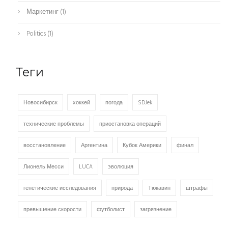
Маркетинг
(1)
Politics
(1)
Теги
Новосибирск
хоккей
погода
SDJek
технические проблемы
приостановка операций
восстановление
Аргентина
Кубок Америки
финал
Лионель Месси
LUCA
эволюция
генетические исследования
природа
Тюкавин
штрафы
превышение скорости
футболист
загрязнение