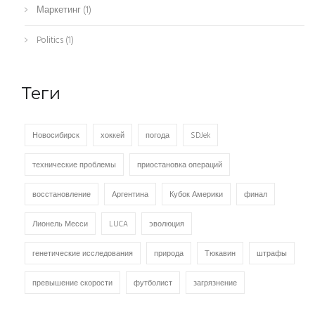
Маркетинг
(1)
Politics
(1)
Теги
Новосибирск
хоккей
погода
SDJek
технические проблемы
приостановка операций
восстановление
Аргентина
Кубок Америки
финал
Лионель Месси
LUCA
эволюция
генетические исследования
природа
Тюкавин
штрафы
превышение скорости
футболист
загрязнение